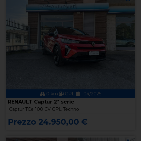
0 km
GPL
04/2025
RENAULT Captur 2ª serie
Captur TCe 100 CV GPL Techno
Prezzo 24.950,00 €