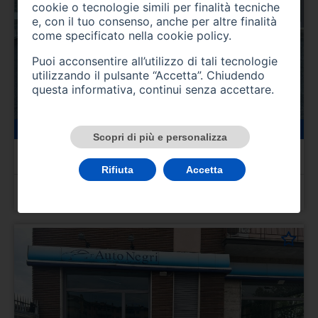
cookie o tecnologie simili per finalità tecniche
e, con il tuo consenso, anche per altre finalità
come specificato nella
cookie policy
.
Puoi acconsentire all’utilizzo di tali tecnologie
utilizzando il pulsante “Accetta”. Chiudendo
questa informativa, continui senza accettare.
39000 km
benzina
07/2022
Scopri di più e personalizza
PEUGEOT 208 2ª serie
208 PureTech 100 Stop&Start EAT8 5 porte Allure Pack
Rifiuta
Accetta
Prezzo 16.500,00 €