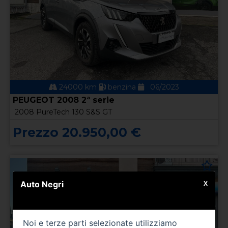
24000 km
benzina
06/2023
PEUGEOT 2008 2ª serie
2008 PureTech 130 S&S GT
Prezzo 20.950,00 €
Auto Negri
X
Noi e terze parti selezionate utilizziamo