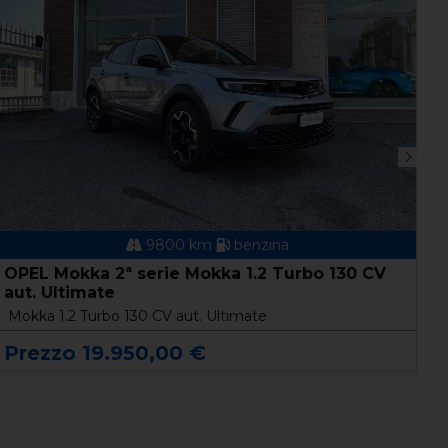
9800 km
benzina
OPEL Mokka 2ª serie Mokka 1.2 Turbo 130 CV
O
aut. Ultimate
C
Mokka 1.2 Turbo 130 CV aut. Ultimate
P
Prezzo 19.950,00 €