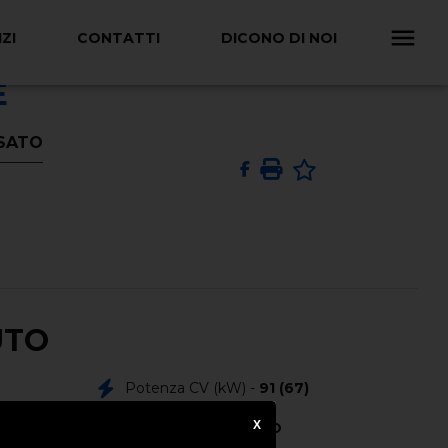
ZI
CONTATTI
DICONO DI NOI
E
USATO
UTO
Potenza CV (kW) -
91 (67)
X
Colore Esterno -
NERO