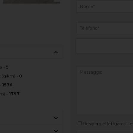
e -
5
 (g/km) -
0
-
1576
m) -
1797
Desidero effettuare il Te