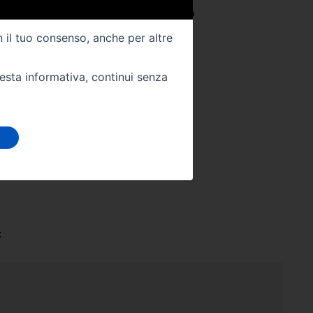
22
Colore Interno -
NERO
n il tuo consenso, anche per altre
Km -
69000
uesta informativa, continui senza
 DIRETTAMENTE
stra sede:
t