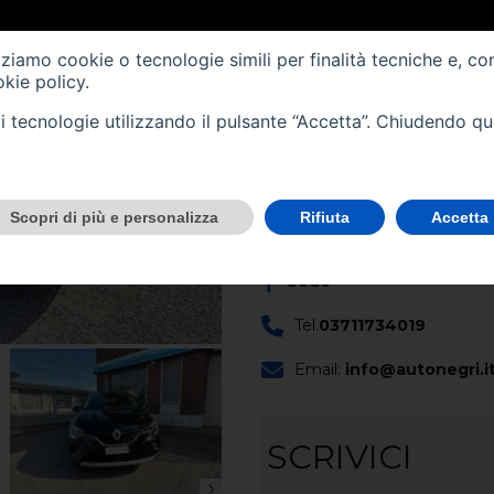
Immatricolazione -
10/20
izziamo cookie o tecnologie simili per finalità tecniche e, co
Cilindrata (cc) -
999
kie policy
.
Cambio -
manuale
(6)
tali tecnologie utilizzando il pulsante “Accetta”. Chiudendo q
CONTATTACI
Scopri di più e personalizza
Rifiuta
Accetta
Scopri questo veicolo nella no
Sede
Tel.
03711734019
Email:
info@autonegri.i
SCRIVICI