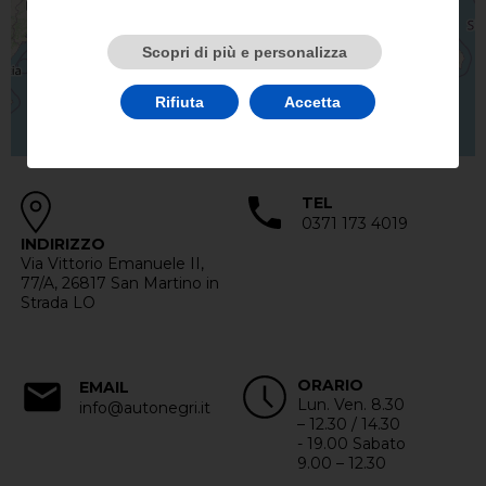
Scopri di più e personalizza
Rifiuta
Accetta
TEL
0371 173 4019
INDIRIZZO
Via Vittorio Emanuele II,
77/A, 26817 San Martino in
Strada LO
ORARIO
EMAIL
Lun. Ven. 8.30
info@autonegri.it
– 12.30 / 14.30
- 19.00 Sabato
9.00 – 12.30