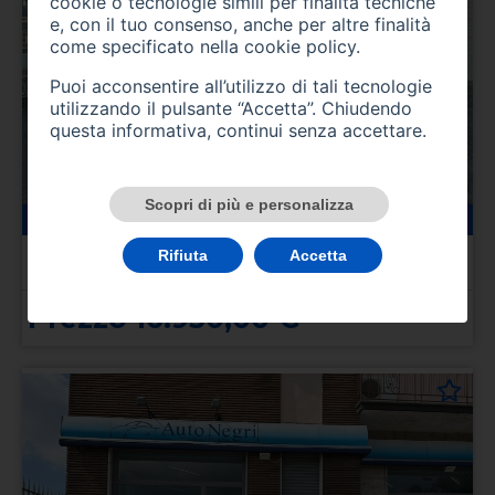
cookie o tecnologie simili per finalità tecniche
e, con il tuo consenso, anche per altre finalità
come specificato nella
cookie policy
.
Puoi acconsentire all’utilizzo di tali tecnologie
utilizzando il pulsante “Accetta”. Chiudendo
questa informativa, continui senza accettare.
Scopri di più e personalizza
22000 km
benzina
04/2025
CITROEN C3 3ª serie
Rifiuta
Accetta
C3 PureTech 110 S&S EAT6 Max
Prezzo 16.950,00 €