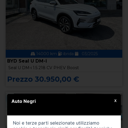
14000 km
ibrida
03/2025
BYD Seal U DM-i
Seal U DM-i 1.5 218 CV PHEV Boost
Prezzo 30.950,00 €
Auto Negri
X
Noi e terze parti selezionate utilizziamo