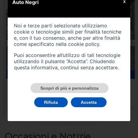
Auto Negri
X
Noi e terze parti selezionate utilizziamo
cookie o tecnologie simili per finalità tecniche
e, con il tuo consenso, anche per altre finalità
come specificato nella
cookie policy
.
Puoi acconsentire all’utilizzo di tali tecnologie
utilizzando il pulsante “Accetta”. Chiudendo
questa informativa, continui senza accettare.
22000 km
benzina
04/2025
CITROEN C3 3ª serie
Scopri di più e personalizza
USATO
Prezzo 16.950,00 €
Rifiuta
Accetta
Occasioni e Notizie