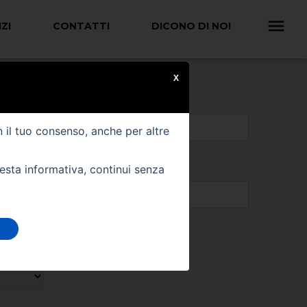
ZI
CONTATTI
DICONO DI NOI
X
n il tuo consenso, anche per altre
uesta informativa, continui senza