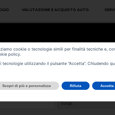
GGIO
VALUTAZIONE E ACQUISTO AUTO
SERVI
izziamo cookie o tecnologie simili per finalità tecniche e, co
kie policy
.
tali tecnologie utilizzando il pulsante “Accetta”. Chiudendo q
Scopri di più e personalizza
Rifiuta
Accetta
Vendi il tuo veicolo per