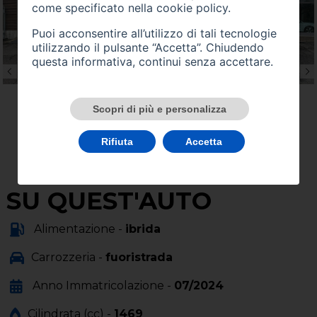
come specificato nella
cookie policy
.
Puoi acconsentire all’utilizzo di tali tecnologie
utilizzando il pulsante “Accetta”. Chiudendo
questa informativa, continui senza accettare.
Scopri di più e personalizza
Rifiuta
Accetta
SU QUEST'AUTO
Alimentazione -
ibrida
Carrozzeria -
fuoristrada
Anno Immatricolazione -
07/2024
Cilindrata (cc) -
1469