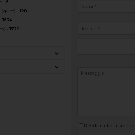
e -
5
 (g/km) -
128
-
1534
m) -
1720
Desidero effettuare il Te