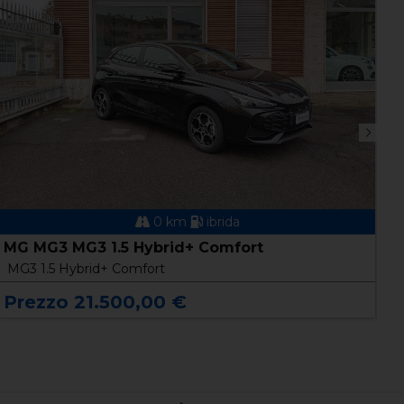
0 km
ibrida
M
MG MG3 MG3 1.5 Hybrid+ Comfort
M
MG3 1.5 Hybrid+ Comfort
P
Prezzo 21.500,00 €