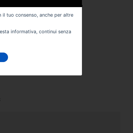
25
Colore Interno -
NERO
n il tuo consenso, anche per altre
Km -
0
uesta informativa, continui senza
 DIRETTAMENTE
stra sede:
t