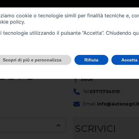
Immatricolazione -
10/20
izziamo cookie o tecnologie simili per finalità tecniche e, co
Cilindrata (cc) -
1199
kie policy
.
Cambio -
manuale
(6)
tali tecnologie utilizzando il pulsante “Accetta”. Chiudendo q
CONTATTACI
Scopri di più e personalizza
Rifiuta
Accetta
Scopri questo veicolo nella no
Sede
Tel.
03711734019
Email:
info@autonegri.i
SCRIVICI