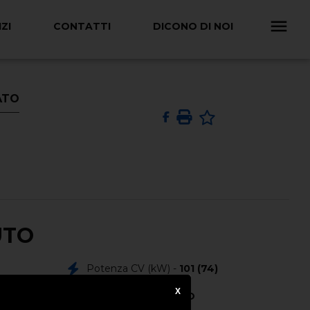
ZI
CONTATTI
DICONO DI NOI
SATO
UTO
Potenza CV (kW) -
101 (74)
X
Colore Esterno -
NERO