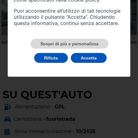
Puoi acconsentire all’utilizzo di tali tecnologie
utilizzando il pulsante “Accetta”. Chiudendo
questa informativa, continui senza accettare.
Scopri di più e personalizza
Rifiuta
Accetta
SU QUEST'AUTO
Alimentazione -
GPL
Carrozzeria -
fuoristrada
Anno Immatricolazione -
10/2025