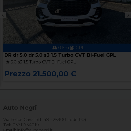
0 km
GPL
DR dr 5.0 dr 5.0 s3 1.5 Turbo CVT Bi-Fuel GPL
dr 5.0 s3 1.5 Turbo CVT Bi-Fuel GPL
Prezzo 21.500,00 €
Auto Negri
Via Felice Cavallotti 48 - 26900 Lodi (LO)
Tel:
03711734019
Email:
info@autonegri.it