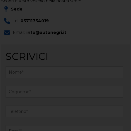
Scopri questo veicolo nella nostra sede:
Sede
Tel.
03711734019
Email:
info@autonegri.it
SCRIVICI