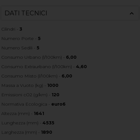
DATI TECNICI
Cilindri -
3
Numero Porte -
5
Numero Sedili -
5
Consumo Urbano (l/100km) -
6,00
Consumo Extraurbano (l/100km) -
4,60
Consumo Misto (l/100km) -
6,00
Massa a Vuoto (kg) -
1000
Emissioni cO2 (g/km) -
120
Normativa Ecologica -
euro6
Altezza (mm) -
1641
Lunghezza (mm) -
4535
Larghezza (mm) -
1890