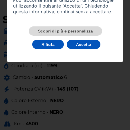
utilizzando il pulsante “Accetta”. Chiudendo
questa informativa, continui senza accettare.
SU QUEST'AUTO
Alimentazione -
ibrida
Scopri di più e personalizza
Carrozzeria -
fuoristrada
Rifiuta
Accetta
Anno Immatricolazione -
02/2025
Cilindrata (cc) -
1199
Cambio -
automatico
6
Potenza CV (kW) -
145 (107)
Colore Esterno -
NERO
Colore Interno -
NERO
Km -
4500