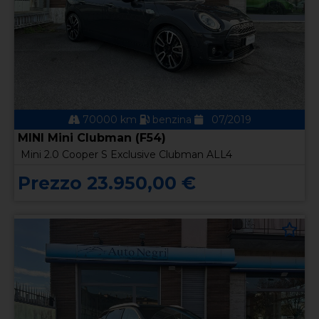
70000 km
benzina
07/2019
MINI Mini Clubman (F54)
Mini 2.0 Cooper S Exclusive Clubman ALL4
Prezzo 23.950,00 €