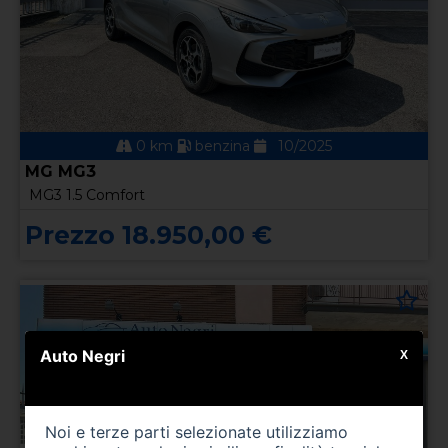
0 km
benzina
10/2025
MG MG3
MG3 1.5 Comfort
Prezzo 18.950,00 €
Auto Negri
X
Noi e terze parti selezionate utilizziamo