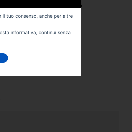
025
Colore Interno -
NERO
n il tuo consenso, anche per altre
Km -
18000
uesta informativa, continui senza
 DIRETTAMENTE
stra sede:
t