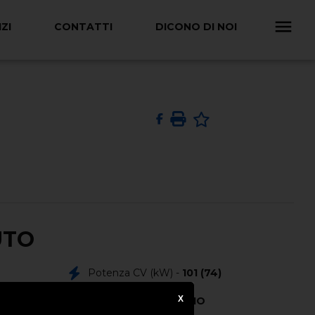
ZI
CONTATTI
DICONO DI NOI
UTO
Potenza CV (kW) -
101 (74)
X
Colore Esterno -
GRIGIO