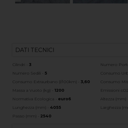
DATI TECNICI
Cilindri -
3
Numero Port
Numero Sedili -
5
Consumo Urba
Consumo Extraurbano (l/100km) -
3,60
Consumo Mist
Massa a Vuoto (kg) -
1200
Emissioni cO2
Normativa Ecologica -
euro6
Altezza (mm) 
Lunghezza (mm) -
4055
Larghezza (m
Passo (mm) -
2540