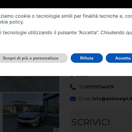
Immatricolazione -
04/2
izziamo cookie o tecnologie simili per finalità tecniche e, co
Cilindrata (cc) -
1199
kie policy
.
Cambio -
manuale
(6)
tali tecnologie utilizzando il pulsante “Accetta”. Chiudendo q
CONTATTACI
Scopri di più e personalizza
Rifiuta
Accetta
Scopri questo veicolo nella no
Sede
Tel.
03711734019
Email:
info@autonegri.i
SCRIVICI