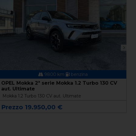
9800 km
benzina
OPEL Mokka 2ª serie Mokka 1.2 Turbo 130 CV
O
aut. Ultimate
C
Mokka 1.2 Turbo 130 CV aut. Ultimate
P
Prezzo 19.950,00 €