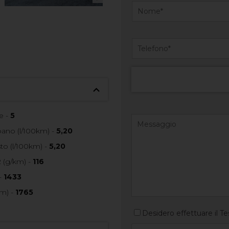
e -
5
no (l/100km) -
5,20
o (l/100km) -
5,20
 (g/km) -
116
-
1433
m) -
1765
Desidero effettuare il Te