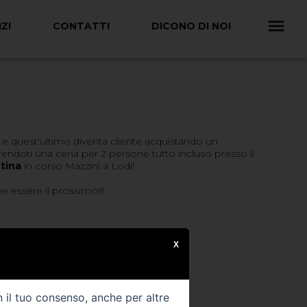
ZI
CONTATTI
DICONO DI NOI
 e quest'ultimo diventa cliente acquistando un
rendoti una cena per 2 persone tutto incluso presso il
ntina
in corso Mazzini a Lodi!
e essere il prossimo!!!
X
n il tuo consenso, anche per altre