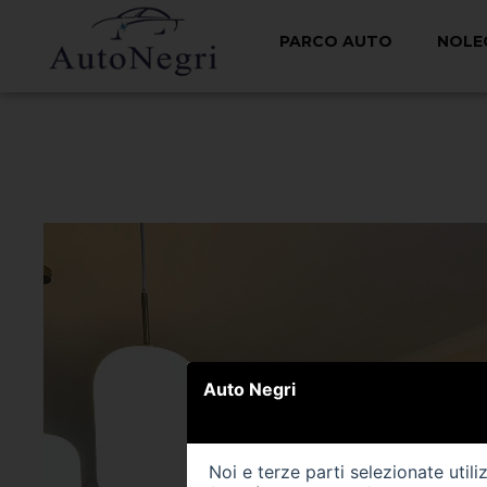
PARCO AUTO
NOLE
< Torna indietro
Auto Negri
Noi e terze parti selezionate util