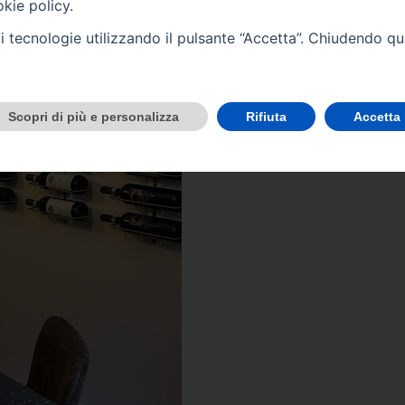
kie policy
.
tali tecnologie utilizzando il pulsante “Accetta”. Chiudendo q
Scopri di più e personalizza
Rifiuta
Accetta