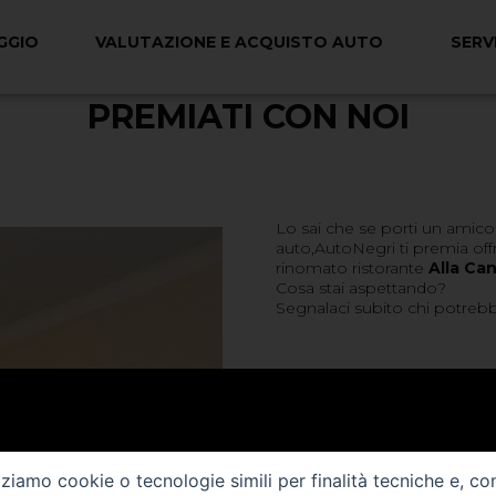
GGIO
VALUTAZIONE E ACQUISTO AUTO
SERVI
PREMIATI CON NOI
Lo sai che se porti un amico
auto,AutoNegri ti premia off
rinomato ristorante
Alla Ca
Cosa stai aspettando?
Segnalaci subito chi potrebb
izziamo cookie o tecnologie simili per finalità tecniche e, co